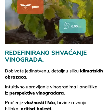
REDEFINIRANO SHVAĆANJE
VINOGRADA.
Dobivate jedinstvenu, detaljnu sliku
klimatskih
obrazaca
.
Intuitivno upravljanje vinogradima i analitika
iz
perspektive vinogradara
.
Praćenje
vlažnosti lišća
, brzine razvoja
biljaka,
pritisci bolesti
.