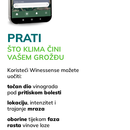
PRATI
ŠTO KLIMA ČINI
VAŠEM GROŽĐU
Koristeći Winessense možete
uočiti:
točan dio
vinograda
pod
pritiskom bolesti
lokaciju
, intenzitet i
trajanje
mraza
oborine
tijekom
faza
rasta
vinove loze