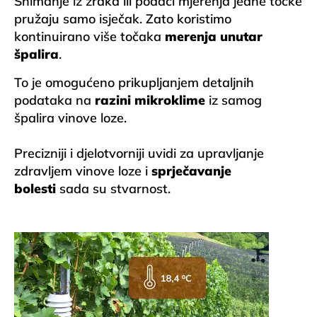
Snimanje iz zraka ili podaci mjerenja jedne točke
pružaju samo isječak. Zato koristimo
kontinuirano više točaka
merenja unutar
špalira
.
To je omogućeno prikupljanjem detaljnih
podataka na
razini mikroklime
iz samog
špalira vinove loze.
Precizniji i djelotvorniji uvidi za upravljanje
zdravljem vinove loze i
sprječavanje
bolesti
sada su stvarnost.