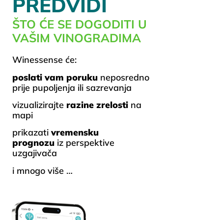
PREDVIDI
ŠTO ĆE SE DOGODITI U
VAŠIM VINOGRADIMA
Winessense će:
poslati vam poruku
neposredno
prije pupoljenja ili sazrevanja
vizualizirajte
razine zrelosti
na
mapi
prikazati
vremensku
prognozu
iz perspektive
uzgajivača
i mnogo više …